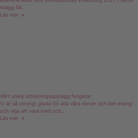
examinerades som yrkesutbildad kinesiolog 2021. I detta
inlägg får...
Läs mer →
Vårt unika utbildningsupplägg fungerar
Vi är så otroligt glada för alla våra elever och den energi
och vilja att vara med och...
Läs mer →