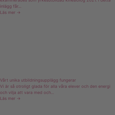
examinerades som yrkesutbildad kinesiolog 2021. I detta
inlägg får...
Läs mer →
Vårt unika utbildningsupplägg fungerar
Vi är så otroligt glada för alla våra elever och den energi
och vilja att vara med och...
Läs mer →