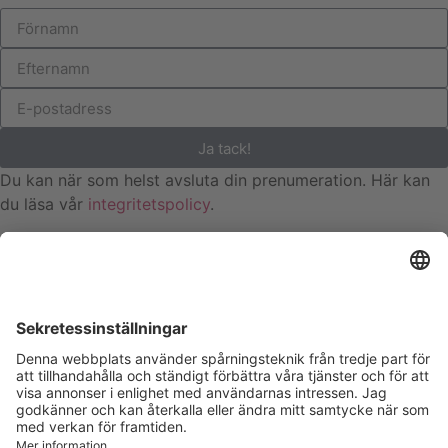
Ja tack!
Du kan när som helst avsluta din prenumeration. Här kan
du läsa vår
integritetspolicy
.
Hemsida av Visioon Studio
Om skolan
Kurser & Utbildningar
Shop