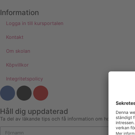
Information
Logga in till kursportalen
Kontakt
Om skolan
Köpvillkor
Integritetspolicy
Håll dig uppdaterad
Ta del av läkande tips och få information om holistiska utbil