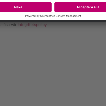
Ja tack!
u läsa vår
integritetspolicy
.