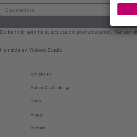
Du kan när som helst avsluta din prenumeration. Här kan d
Hemsida av Visioon Studio
Om skolan
Kurser & Utbildningar
Shop
Blogg
Kontakt